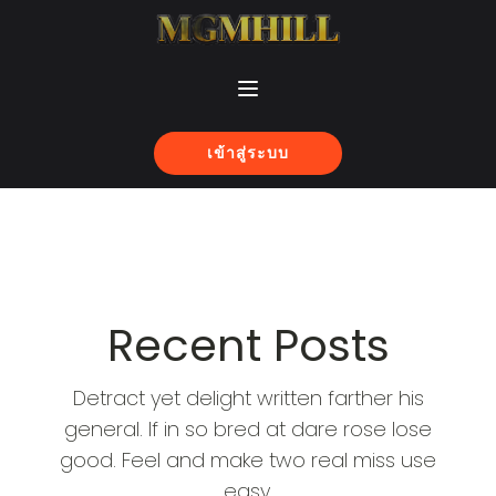
เข้าสู่ระบบ
Recent Posts
Detract yet delight written farther his
general. If in so bred at dare rose lose
good. Feel and make two real miss use
easy.