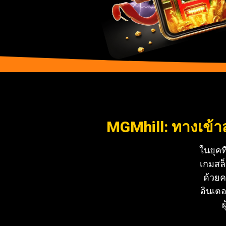
MGMhill: ทางเข้า
ในยุคท
เกมสล็
ด้วยค
อินเตอ
ผ