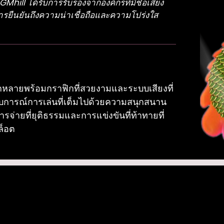
hill ได้รับการรับรองจากองค์กรที่มีชื่อเสียง
ารยืนยันถึงความน่าเชื่อถือและความโปร่งใส
กหลายพร้อมกราฟิกที่สวยงามและระบบเสียงที่
ประสบการณ์การเล่นที่เต็มไปด้วยความสนุกสนาน
ารจ่ายที่ยุติธรรมและการแข่งขันที่ท้าทายที่
ล็อต