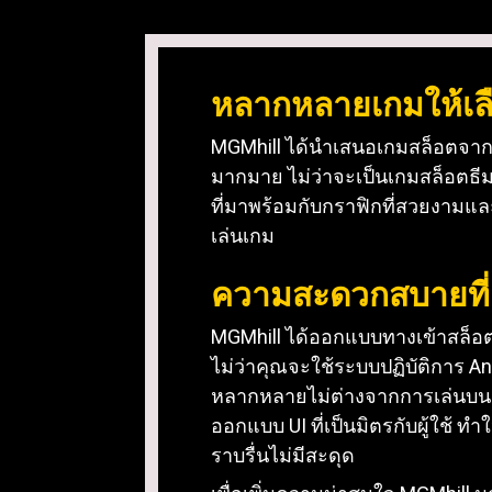
หลากหลายเกมให้เลื
MGMhill ได้นำเสนอเกมสล็อตจากค่าย
มากมาย ไม่ว่าจะเป็นเกมสล็อตธี
ที่มาพร้อมกับกราฟิกที่สวยงามแ
เล่นเกม
ความสะดวกสบายที่เ
MGMhill ได้ออกแบบทางเข้าสล็อตอ
ไม่ว่าคุณจะใช้ระบบปฏิบัติการ An
หลากหลายไม่ต่างจากการเล่นบน
ออกแบบ UI ที่เป็นมิตรกับผู้ใช้ ท
ราบรื่นไม่มีสะดุด