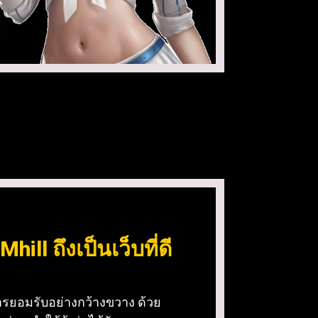
ll ถึงเป็นเว็บที่ดี
การยอมรับอย่างกว้างขวาง ด้วย