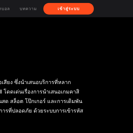
เข้าสู่ระบบ
ุตบอล
บทความ
อเสียง ซึ่งนำเสนอบริการที่หลาก
ll โดดเด่นเรื่องการนำเสนอเกมคาสิ
นสด สล็อต โป๊กเกอร์ และการเดิมพัน
ริการที่ปลอดภัย ด้วยระบบการเข้ารหัส