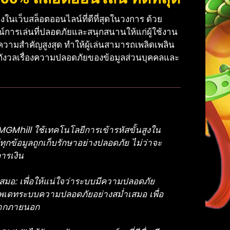
งในเว็บสล็อตออนไลน์ที่ดีที่สุดในวงการ ด้วย
์การเล่นที่ปลอดภัยและสนุกสนานให้แก่ผู้ใช้งาน
้ความสำคัญสูงสุด ทำให้ผู้เล่นสามารถเพลิดเพลิน
กังวลเรื่องความปลอดภัยของข้อมูลส่วนบุคคลและ
 MGMhill ใช้เทคโนโลยีการเข้ารหัสขั้นสูงใน
ทุกข้อมูลถูกเก็บรักษาอย่างปลอดภัย ไม่ว่าจะ
การเงิน
มอ: เพื่อให้แน่ใจว่าระบบมีความปลอดภัย
เดทระบบความปลอดภัยอย่างสม่ำเสมอ เพื่อ
จากภายนอก