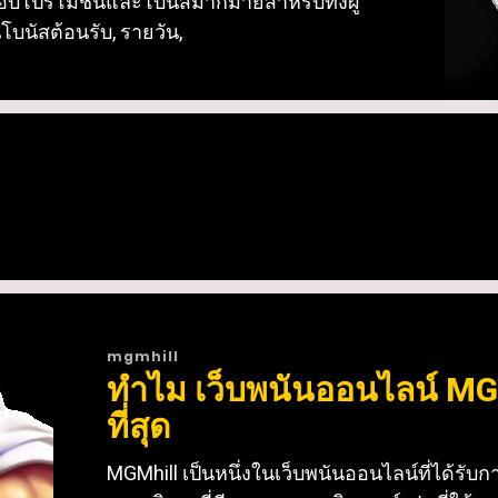
มอบโปรโมชั่นและโบนัสมากมายสำหรับทั้งผู้
นโบนัสต้อนรับ, รายวัน,
mgmhill
ทำไม เว็บพนันออนไลน์ MGMhi
ที่สุด
MGMhill เป็นหนึ่งในเว็บพนันออนไลน์ที่ได้รับ