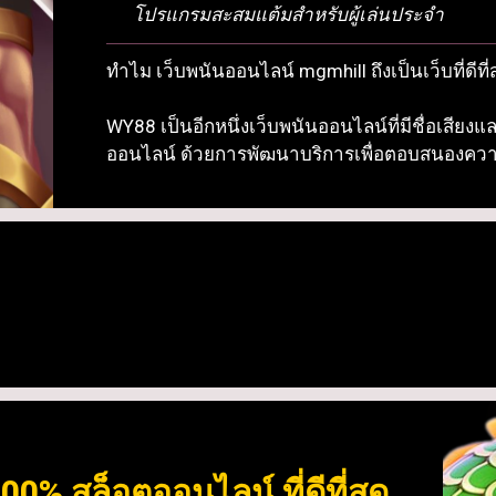
โปรแกรมสะสมแต้มสำหรับผู้เล่นประจำ
ทำไม เว็บพนันออนไลน์ mgmhill ถึงเป็นเว็บที่ดีที่
WY88 เป็นอีกหนึ่งเว็บพนันออนไลน์ที่มีชื่อเสี
ออนไลน์ ด้วยการพัฒนาบริการเพื่อตอบสนองความต
0% สล็อตออนไลน์ ที่ดีที่สุด