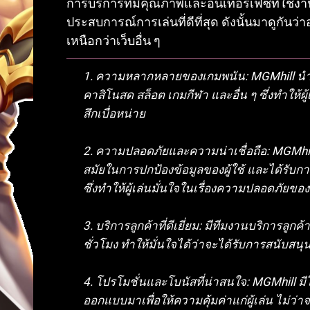
การบริการที่มีคุณภาพและอินเทอร์เฟซที่ใช้งานง
ประสบการณ์การเล่นที่ดีที่สุด ดังนั้นมาดูกันว่
เหนือกว่าเว็บอื่น ๆ
1. ความหลากหลายของเกมพนัน: MGMhill นำเ
คาสิโนสด สล็อต เกมกีฬา และอื่น ๆ ซึ่งทำให้ผู้
สึกเบื่อหน่าย
2. ความปลอดภัยและความน่าเชื่อถือ: MGMhill
สมัยในการปกป้องข้อมูลของผู้ใช้ และได้รับการ
ซึ่งทำให้ผู้เล่นมั่นใจในเรื่องความปลอดภัยของ
3. บริการลูกค้าที่ดีเยี่ยม: มีทีมงานบริการลูกค
ชั่วโมง ทำให้มั่นใจได้ว่าจะได้รับการสนับสน
4. โปรโมชั่นและโบนัสที่น่าสนใจ: MGMhill มี
ออกแบบมาเพื่อให้ความคุ้มค่าแก่ผู้เล่น ไม่ว่า