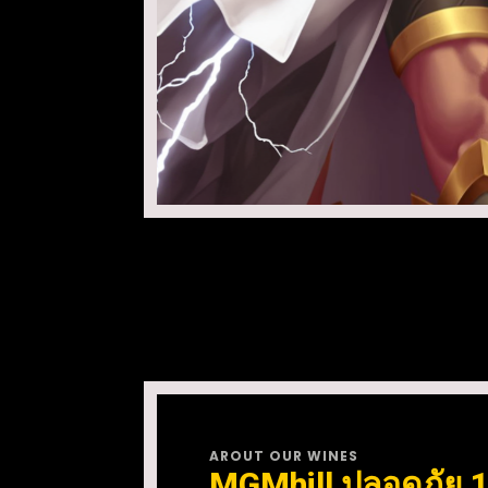
AROUT OUR WINES
MGMhill ปลอดภัย 10