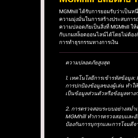
MGMhill ได้รับการยอมรับว่าเป็นหนึ่
ความมุ่งมั่นในการสร้างประสบการณ
ความปลอดภัยเป็นสิ่งที่ MGMhill ให
กับเกมสล็อตออนไลน์ได้โดยไม่ต้อง
การทำธุรกรรมทางการเงิน
ความปลอดภัยสูงสุด
1. เทคโนโลยีการเข้ารหัสข้อมูล:
การปกป้องข้อมูลของผู้เล่น ทำให้
เป็นข้อมูลส่วนตัวหรือข้อมูลทาง
2. การตรวจสอบระบบอย่างสม่ำเส
MGMhill ทำการตรวจสอบและอัพ
ป้องกันการบุกรุกและการโจมตี