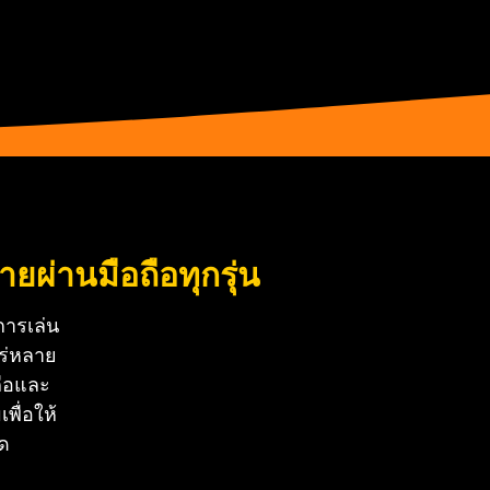
ผ่านมือถือทุกรุ่น
การเล่น
พร่หลาย
ถือและ
พื่อให้
ุด