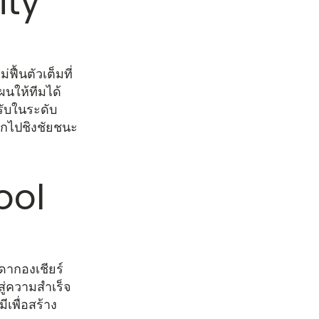
ity
ื้นตัวเต็มที่
ผนให้ทีมได้
ับในระดับ
อกไปชิงชัยชนะ
ool
ดากองเชียร์
สู่ความสำเร็จ
เพื่อสร้าง