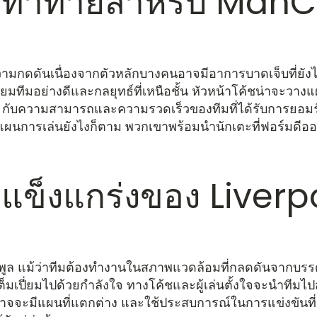
ท้าทายสำหรับ ManC
วามกดดันเนื่องจากตัวหลักบางคนอาจมีอาการบาดเจ็บที่ยังไม่ฟ
ยมทีมอย่างดีและกลยุทธ์ที่เหนือชั้น หัวหน้าโค้ชน่าจะวางแ
 กับความสามารถและความรวดเร็วของทีมที่ได้รับการยอมร
แผนการเล่นยังไงก็ตาม พวกเขาพร้อมนำนักเตะที่ฟอร์มดีอ
แข็งแกร่งของ Liverp
์พูล แม้ว่าทีมต้องทำงานในสภาพแวดล้อมที่กลดดันจากบรร
็มเปี่ยมไปด้วยกำลังใจ ทางโค้ชและผู้เล่นตั้งใจจะนำทีมไป
อาจจะมีแผนที่แตกต่าง และใช้ประสบการณ์ในการแข่งขันที่มี