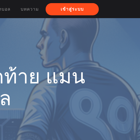
เข้าสู่ระบบ
ุตบอล
บทความ
ุดท้าย แมน
ูล