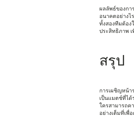
ผลลัพธ์ของการ
อนาคตอย่างไร 
ทั้งสองทีมต้องใ
ประสิทธิภาพ 
สรุป
การเผชิญหน้าร
เป็นแมตช์ที่ไ
ใครสามารถคาดก
อย่างเต็มที่เ