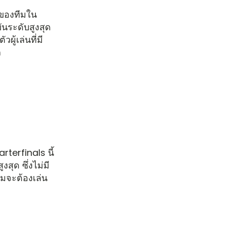
มของทีมใน
นระดับสูงสุด
ผู้เล่นที่มี
ล
terfinals นี้
ุด ซึ่งไม่มี
มจะต้องเล่น