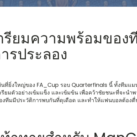
ตรียมความพร้อมของท
การประลอง
นที่ยิ่งใหญ่ของ FA_Cup รอบ Quarterfinals นี้ ทั้งทีมแมน
เตรียมตัวอย่างเข้มแข็ง และเข้มข้น เพื่อคว้าชัยชนะที่จะนำ
องทีมมีประวัติการพบกันที่ดุเดือด และทำให้แฟนบอลต้องตื่นเต