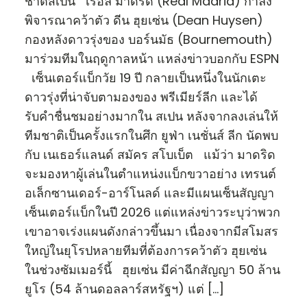
ชาติสเปน เรอัล มาดริด (Real Madrid) กำลัง
พิจารณาคว้าตัว ดีน ฮุยเซ่น (Dean Huysen)
กองหลังดาวรุ่งของ บอร์นมัธ (Bournemouth)
มาร่วมทีมในฤดูกาลหน้า แหล่งข่าวบอกกับ ESPN
เซ็นเตอร์แบ็กวัย 19 ปี กลายเป็นหนึ่งในนักเตะ
ดาวรุ่งที่น่าจับตามองของ พรีเมียร์ลีก และได้
รับคำชื่นชมอย่างมากใน สเปน หลังจากลงเล่นให้
ทีมชาติเป็นครั้งแรกในศึก ยูฟ่า เนชั่นส์ ลีก นัดพบ
กับ เนเธอร์แลนด์ สมัคร สโบเบ็ต แม้ว่า มาดริด
จะมองหาผู้เล่นในตำแหน่งแบ็กขวาอย่าง เทรนต์
อเล็กซานเดอร์-อาร์โนลด์ และมีแผนเซ็นสัญญา
เซ็นเตอร์แบ็กในปี 2026 แต่แหล่งข่าวระบุว่าพวก
เขาอาจเร่งแผนดังกล่าวขึ้นมา เนื่องจากมีสโมสร
ใหญ่ในยุโรปหลายทีมที่ต้องการคว้าตัว ฮุยเซ่น
ในช่วงซัมเมอร์นี้ ฮุยเซ่น มีค่าฉีกสัญญา 50 ล้าน
ยูโร (54 ล้านดอลลาร์สหรัฐฯ) แต่ […]