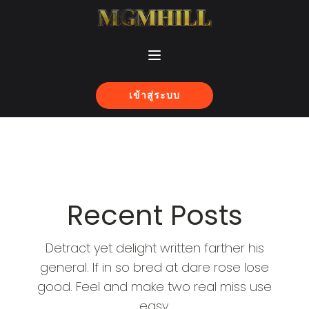
เข้าสู่ระบบ
Recent Posts
Detract yet delight written farther his
general. If in so bred at dare rose lose
good. Feel and make two real miss use
easy.