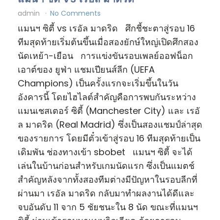
admin
No Comments
แมนฯ ซิตี้ vs เรอัล มาดริด ศึกชี้ชะตาสู่รอบ 16
ทีมสุดท้ายเริ่มต้นขึ้นเมื่อสองยักษ์ใหญ่เปิดศึกสอง
นัดเหย้า-เยือน การแข่งขันรอบเพลย์ออฟน็อก
เอาต์ของ ยูฟ่า แชมเปียนส์ลีก (UEFA
Champions) เป็นครั้งแรกจะเริ่มขึ้นในวัน
อังคารนี้ โดยไฮไลต์สำคัญคือการพบกันระหว่าง
แมนเชสเตอร์ ซิตี้ (Manchester City) และ เรอั
ล มาดริด (Real Madrid) ซึ่งเป็นสองแชมป์ล่าสุด
ของรายการ โดยมีตั๋วเข้าสู่รอบ 16 ทีมสุดท้ายเป็น
เดิมพัน ช่องทางเข้า sbobet แมนฯ ซิตี้ จะได้
เล่นในบ้านก่อนสำหรับเกมนัดแรก ซึ่งเป็นแมตช์
สำคัญหลังจากทั้งสองทีมต่างมีปัญหาในรอบลีกที่
ผ่านมา เรอัล มาดริด กลับมาทำผลงานได้ดีและ
จบอันดับ 11 จาก 5 ชัยชนะใน 8 นัด ขณะที่แมนฯ