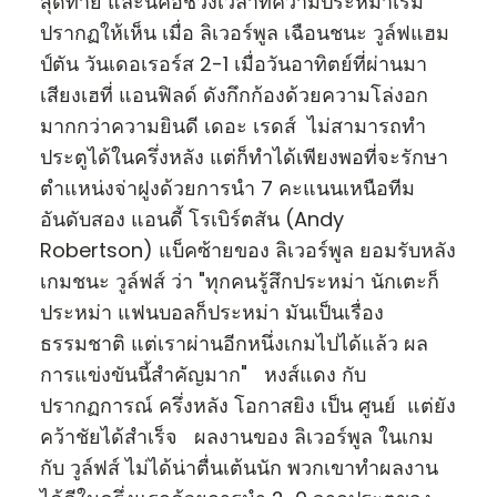
สุดท้าย และนี่คือช่วงเวลาที่ความประหม่าเริ่ม
ปรากฏให้เห็น เมื่อ ลิเวอร์พูล เฉือนชนะ วูล์ฟแฮม
ป์ตัน วันเดอเรอร์ส 2-1 เมื่อวันอาทิตย์ที่ผ่านมา
เสียงเฮที่ แอนฟิลด์ ดังกึกก้องด้วยความโล่งอก
มากกว่าความยินดี เดอะ เรดส์ ไม่สามารถทำ
ประตูได้ในครึ่งหลัง แต่ก็ทำได้เพียงพอที่จะรักษา
ตำแหน่งจ่าฝูงด้วยการนำ 7 คะแนนเหนือทีม
อันดับสอง แอนดี้ โรเบิร์ตสัน (Andy
Robertson) แบ็คซ้ายของ ลิเวอร์พูล ยอมรับหลัง
เกมชนะ วูล์ฟส์ ว่า "ทุกคนรู้สึกประหม่า นักเตะก็
ประหม่า แฟนบอลก็ประหม่า มันเป็นเรื่อง
ธรรมชาติ แต่เราผ่านอีกหนึ่งเกมไปได้แล้ว ผล
การแข่งขันนี้สำคัญมาก" หงส์แดง กับ
ปรากฏการณ์ ครึ่งหลัง โอกาสยิง เป็น ศูนย์ แต่ยัง
คว้าชัยได้สำเร็จ ผลงานของ ลิเวอร์พูล ในเกม
กับ วูล์ฟส์ ไม่ได้น่าตื่นเต้นนัก พวกเขาทำผลงาน