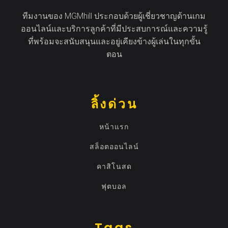
ทีมงานของ MGMhill ประกอบด้วยผู้เชี่ยวชาญด้านเกม
ออนไลน์และบริการลูกค้าที่มีประสบการณ์และความรู้
ที่พร้อมจะสนับสนุนและอยู่เคียงข้างผู้เล่นในทุกขั้น
ตอน
ลิ้งด่วน
หน้าแรก
สล็อตออนไลน์
คาสิโนสด
ฟุตบอล
Tags