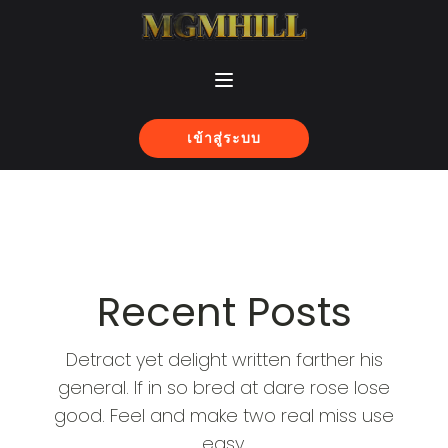
เข้าสู่ระบบ
Recent Posts
Detract yet delight written farther his
general. If in so bred at dare rose lose
good. Feel and make two real miss use
easy.