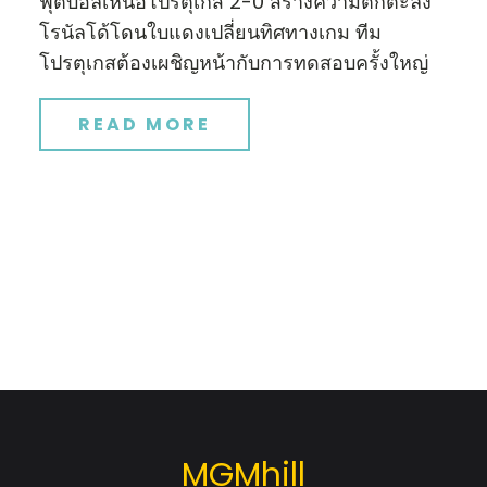
ฟุตบอลเหนือโปรตุเกส 2-0 สร้างความตกตะลึง
โรนัลโด้โดนใบแดงเปลี่ยนทิศทางเกม ทีม
โปรตุเกสต้องเผชิญหน้ากับการทดสอบครั้งใหญ่
READ MORE
MGMhill