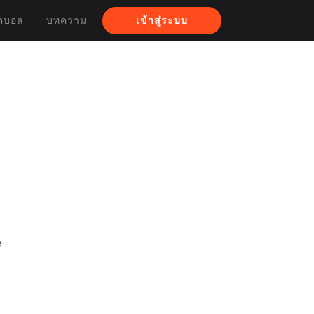
เข้าสู่ระบบ
ุตบอล
บทความ
e