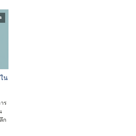
6
าใน
การ
น
ลึก