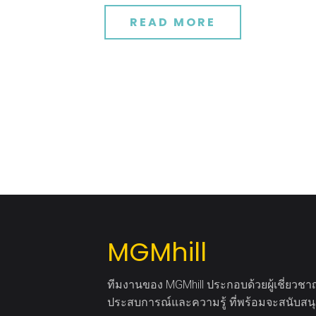
READ MORE
MGMhill
ทีมงานของ MGMhill ประกอบด้วยผู้เชี่ยวชา
ประสบการณ์และความรู้ ที่พร้อมจะสนับสนุนแ