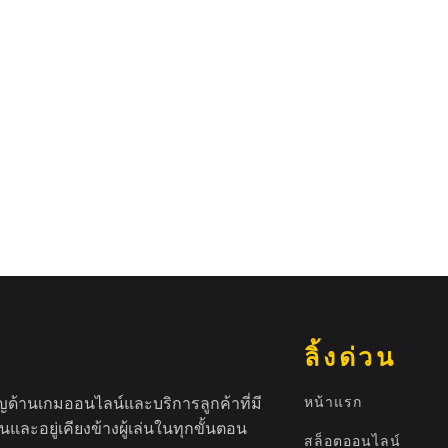
ลิ้งด่วน
หน้าแรก
ญด้านเกมออนไลน์และบริการลูกค้าที่มี
ละอยู่เคียงข้างผู้เล่นในทุกขั้นตอน
สล็อตออนไลน์