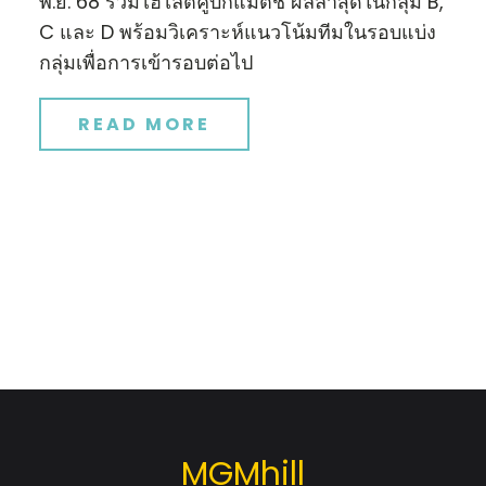
พ.ย. 68 รวมไฮไลต์คู่บิ๊กแมตช์ ผลล่าสุดในกลุ่ม B,
C และ D พร้อมวิเคราะห์แนวโน้มทีมในรอบแบ่ง
กลุ่มเพื่อการเข้ารอบต่อไป
READ MORE
MGMhill