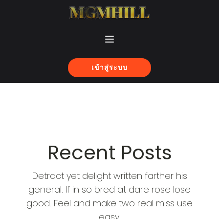
เข้าสู่ระบบ
Recent Posts
Detract yet delight written farther his
general. If in so bred at dare rose lose
good. Feel and make two real miss use
easy.