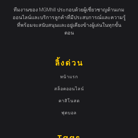
ทีมงานของ MGMhill ประกอบด้วยผู้เชี่ยวชาญด้านเกม
ออนไลน์และบริการลูกค้าที่มีประสบการณ์และความรู้
ที่พร้อมจะสนับสนุนและอยู่เคียงข้างผู้เล่นในทุกขั้น
ตอน
ลิ้งด่วน
หน้าแรก
สล็อตออนไลน์
คาสิโนสด
ฟุตบอล
Tags