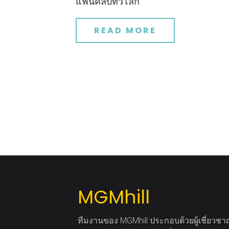
แฟนคลับทั่วโลก
READ MORE
MGMhill
ทีมงานของ MGMhill ประกอบด้วยผู้เชี่ยวชา