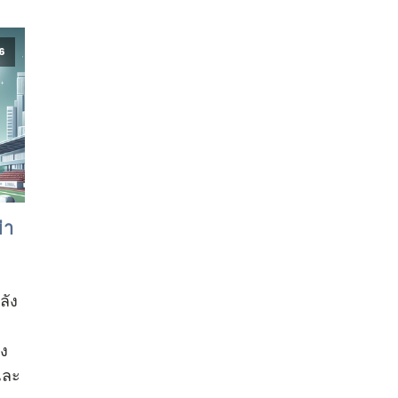
6
่า
ลัง
าง
และ