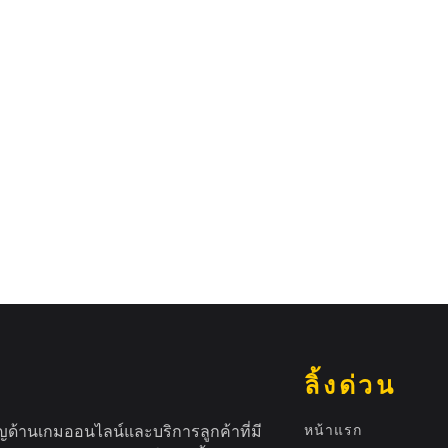
ลิ้งด่วน
หน้าแรก
ญด้านเกมออนไลน์และบริการลูกค้าที่มี