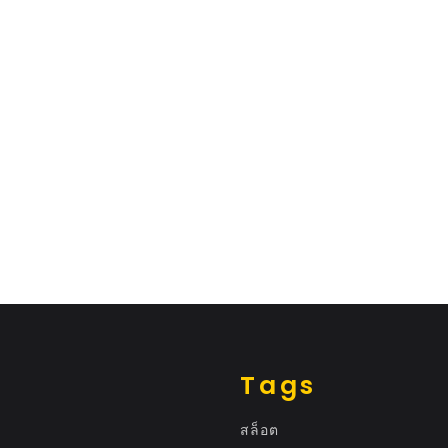
Tags
สล็อต