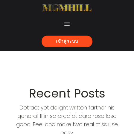
เข้าสู่ระบบ
Recent Posts
Detract yet delight written farther his
general. If in so bred at dare rose lose
good. Feel and make two real miss use
easy.