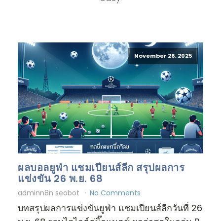
November 26, 2025
ผลบอลยูฟ่า แชมเปียนส์ลีก สรุปผลการ
แข่งขัน 26 พ.ย. 68
adminn8n seobot
No Comments
บทสรุปผลการแข่งขันยูฟ่า แชมเปียนส์ลีกวันที่ 26