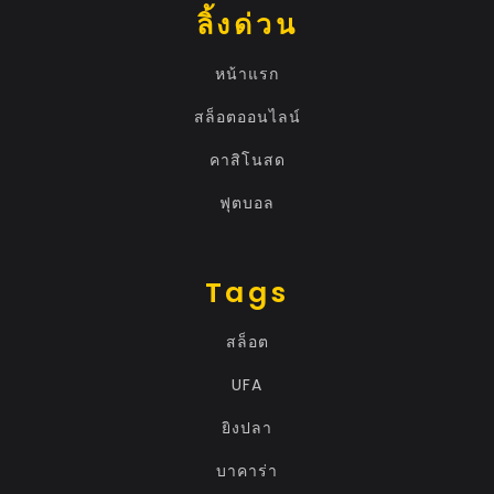
ลิ้งด่วน
หน้าแรก
สล็อตออนไลน์
คาสิโนสด
ฟุตบอล
Tags
สล็อต
UFA
ยิงปลา
บาคาร่า