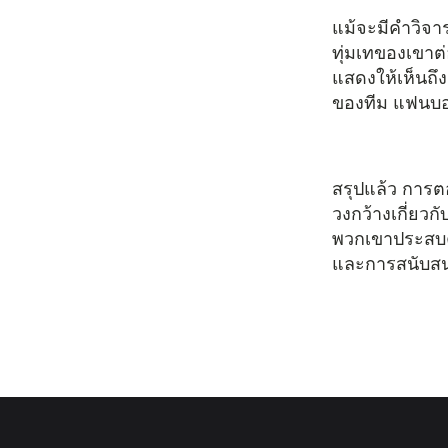
แม้จะมีคำวิจารณ
ทุ่มเทของเขา
แสดงให้เห็นถึ
ของทีม แฟนบอ
สรุปแล้ว การ
วงกว้างเกี่ยว
พวกเขาประสบค
และการสนับสน