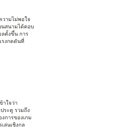
งความไม่พอใจ
เศษบนสนามได้ตอบ
ลตั้งขึ้น การ
แรงกดดันที่
้าใจว่า
ำประตู รวมถึง
้องการของเกม
รเล่นเชิงกล