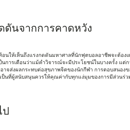
ดดันจากการคาดหวัง
ะท้อนให้เห็นถึงแรงกดดันมหาศาลที่นักฟุตบอลอาชีพจะต้อ
่เป็นการเตือนว่าแม้คำวิจารณ์จะมีประโยชน์ในบางครั้ง แต่
ริงอาจส่งผลกระทบต่อสุขภาพจิตของนักกีฬา การตอบสนองของก
ป็นที่ผู้สนับสนุนควรให้คุณค่ากับทุกแง่มุมของการมีส่วนร
ไป