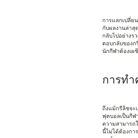
การแลกเปลี่ยน
กับผลงานล่าสุด
กลับไปอย่างรวด
ตอบกลับของกรีล
นักกีฬาต้องเผชิ
การทำค
ถึงแม้กรีลิชจะ
ฟุตบอลเป็นกีฬา
ความสามารถใน
นี้ไม่ได้ต้อง